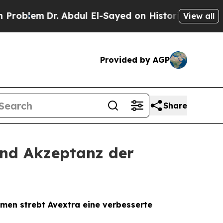
m
Dr. Abdul El-Sayed on Historic Michigan Win: “Pe
View all
Provided by AGP
Share
und Akzeptanz der
men strebt Avextra eine verbesserte