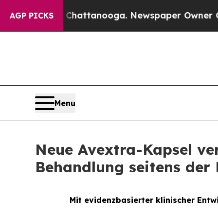
os in Chattanooga. Newspaper Owner Calls the P
AGP PICKS
Menu
Neue Avextra-Kapsel ve
Behandlung seitens der 
Mit evidenzbasierter klinischer En