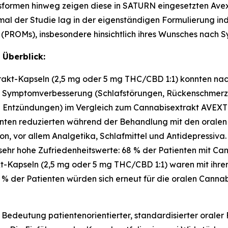
gsformen hinweg zeigen diese in SATURN eingesetzten Av
al der Studie lag in der eigenständigen Formulierung indi
PROMs), insbesondere hinsichtlich ihres Wunsches nach 
 Überblick:
kt-Kapseln (2,5 mg oder 5 mg THC/CBD 1:1) konnten nach
nd Symptomverbesserung (Schlafstörungen, Rückenschmerz
e Entzündungen) im Vergleich zum Cannabisextrakt AVEX
enten reduzierten während der Behandlung mit den oralen
on, vor allem Analgetika, Schlafmittel und Antidepressiva.
sehr hohe Zufriedenheitswerte: 68 % der Patienten mit C
-Kapseln (2,5 mg oder 5 mg THC/CBD 1:1) waren mit ihrer
 % der Patienten würden sich erneut für die oralen Cannab
 Bedeutung patientenorientierter, standardisierter orale