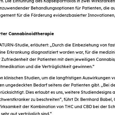
n. Die Einführung des Kapselportfolios in zwei Wirkstärken
h anzuwendender Behandlungsoptionen für Patienten, die 
agement für die Förderung evidenzbasierter Innovationen,
erter Cannabinoidtherapie
 SATURN-Studie, erläutert: „Durch die Einbeziehung von fa
e Erkrankung diagnostiziert worden war, für die medizinisc
der Zufriedenheit der Patienten mit dem jeweiligen Cannab
tmedikation und die Verträglichkeit gewinnen.”
on klinischen Studien, um die langfristigen Auswirkungen 
aren ungedeckten Bedarf seitens der Patienten gibt. „Be
ücksichtigt. Dies erlaubt es uns, weitere Studiendesigns
werstkranker zu beschreiten“, führt Dr. Bernhard Babel, 
 Wirksamkeit der Kombination von THC und CBD bei der Sc
sehr gut verträglich sind.“