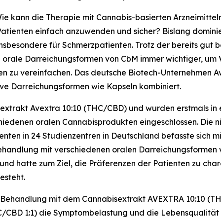
e kann die Therapie mit Cannabis-basierten Arzneimitteln 
e Patienten einfach anzuwenden und sicher? Bislang domin
nsbesondere für Schmerzpatienten. Trotz der bereits gut 
 orale Darreichungsformen von CbM immer wichtiger, um 
 zu vereinfachen. Das deutsche Biotech-Unternehmen Avex
ive Darreichungsformen wie Kapseln kombiniert.
sextrakt Avextra 10:10 (THC/CBD) und wurden erstmals i
iedenen oralen Cannabisprodukten eingeschlossen. Die nich
nten in 24 Studienzentren in Deutschland befasste sich mi
ehandlung mit verschiedenen oralen Darreichungsformen ve
nd hatte zum Ziel, die Präferenzen der Patienten zu chara
esteht.
er Behandlung mit dem Cannabisextrakt AVEXTRA 10:10 (T
/CBD 1:1) die Symptombelastung und die Lebensqualität s